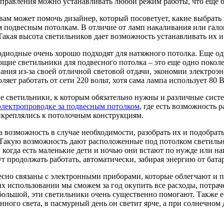
 управления можно устанавливать любой режим работы, что еще 
вам может помочь дизайнер, который посоветует, какие выбрать
 подвесным потолкам. В отличие от ламп накаливания или гало
Такая высота светильников дает возможность устанавливать их и
диодные очень хорошо подходят для натяжного потолка. Еще одн
щие светильники для подвесного потолка – это еще одно поко
ия из-за своей отличной световой отдачи, экономии электроэне
ет работать от сети 220 вольт, хотя сама лампа использует 80 В
светильники, к которым обязательно нужны и различные систем
электропроводке за подвесным потолком
, где есть возможность 
рикреплялись к потолочным конструкциям.
возможность в случае необходимости, разобрать их и подобрат
 Такую возможность дают расположенные под потолком светильн
, когда есть маленькие дети и ночью они встают по нужде или н
т продолжать работать, автоматически, забирая энергию от батар
тесно связаны с электронными приборами, которые облегчают и
их использовании мы сможем за год окупить все расходы, потр
 большой, эти светильники очень существенно помогают. Также е
нного света, в пасмурный день он светит ярче, а при солнечном