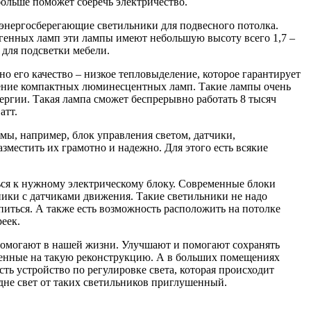
больше поможет сберечь электричество.
 энергосберегающие светильники для подвесного потолка.
генных ламп эти лампы имеют небольшую высоту всего 1,7 –
 для подсветки мебели.
о его качество – низкое тепловыделение, которое гарантирует
ление компактных люминесцентных ламп. Такие лампы очень
ргии. Такая лампа сможет беспрерывно работать 8 тысяч
атт.
ы, например, блок управления светом, датчики,
разместить их грамотно и надежно. Для этого есть всякие
ься к нужному электрическому блоку. Современные блоки
ики с датчиками движения. Такие светильники не надо
апиться. А также есть возможность расположить на потолке
еек.
 помогают в нашей жизни. Улучшают и помогают сохранять
аченные на такую реконструкцию. А в больших помещениях
сть устройство по регулировке света, которая происходит
 дне свет от таких светильников приглушенный.