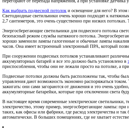
перегорают от перепада напряжения, а при установке датчика
Как выбрать подвесной потолок
и освещение для него? В этом 
Светодиодные светильники очень хорошо подходят к натяжным
2,7 сантиметров, это очень существенно при низких потолках. 
Энергосберегающие светильники для подвесного потолка свето
безопасный режим службы натяжного потолка. Энергосберегаю
хорошо заменили лампы галогенные и обычные лампы накаливан
часов. Она имеет встроенный электронный ПРА, который позволя
При сооружении подвесных потолков устанавливают различные 
аккумуляторных батарей и все это должно быть установлено в
приспособления, чтобы они не лежали просто на потолке, а п
Подвесные потолки должны быть расположены так, чтобы была 
управления дают возможность экономно распоряжаться током.
зажигать: они сами загораются от движения и это очень удобно
аккумуляторные батарейки, которые при отключении света буду
В настоящее время современные электрические светильники, 
электричество, этому пример, энергосберегающие лампы: при 
таких, как офисы или фабрики, где расход электричества и так
автоматически. В больших помещениях, где не хватает естестве