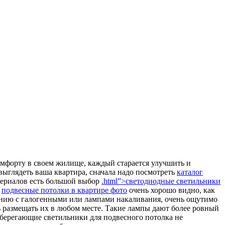
комфорту в своем жилище, каждый старается улучшить и
выглядеть ваша квартира, сначала надо посмотреть
каталог
териалов есть большой выбор
.html”>светодиодные светильники
х
подвесные потолки в квартире фото
очень хорошо видно, как
ению с галогенными или лампами накаливания, очень ощутимо
ь размещать их в любом месте. Такие лампы дают более ровный
осберегающие светильники для подвесного потолка не